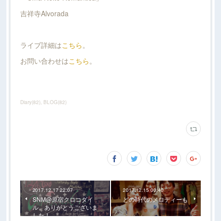
吉祥寺Alvorada
ライブ詳細は
こちら
。
お問い合わせは
こちら
。
Diary
(
82
)
BLOG
(
82
)
2017.12.17 22:07
2017.12.15 00:40
SNM@原宿クロコダイ
どの時代のメロディーも
ル、ありがとうございま
した！