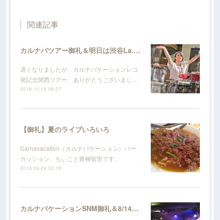
関連記事
カルナバツアー御礼＆明日は渋谷La.mama
遅くなりましたが、カルナバケーションレコ
発記念関西ツアー、ありがとうございまし…
2018.10.18 06:27
【御礼】夏のライブいろいろ
Carnavacation（カルナバケーション）パー
カッション、ちぃこと青柳智里です。
2018.09.24 02:18
カルナバケーションSNM御礼＆8/14＠長者町FRIDAYのお知らせ