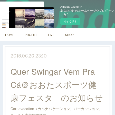
Ameba Owndで
あなただけのホームページやブログをつ
くろう
今すぐ試す
HOME
PROFILE
LIVE
SHOP
2018.06.26 23:10
Quer Swingar Vem Pra
Cá＠おおたスポーツ健
康フェスタ のお知らせ
Carnavacation（カルナバケーション）パーカッション、
ちぃこと青柳智里です。