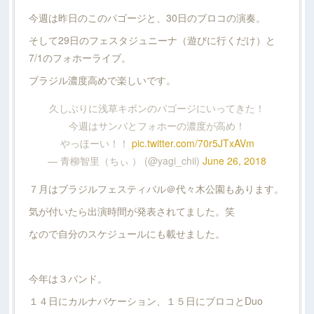
今週は昨日のこのパゴージと、30日のブロコの演奏。
そして29日のフェスタジュニーナ（遊びに行くだけ）と
7/1のフォホーライブ。
ブラジル濃度高めで楽しいです。
久しぶりに浅草キボンのパゴージにいってきた！
今週はサンバとフォホーの濃度が高め！
やっほーい！！
pic.twitter.com/70r5JTxAVm
— 青柳智里（ちぃ ） (@yagi_chii)
June 26, 2018
７月はブラジルフェスティバル＠代々木公園もあります。
気が付いたら出演時間が発表されてました。笑
なので自分のスケジュールにも載せました。
今年は３バンド。
１４日にカルナバケーション、１５日にブロコとDuo