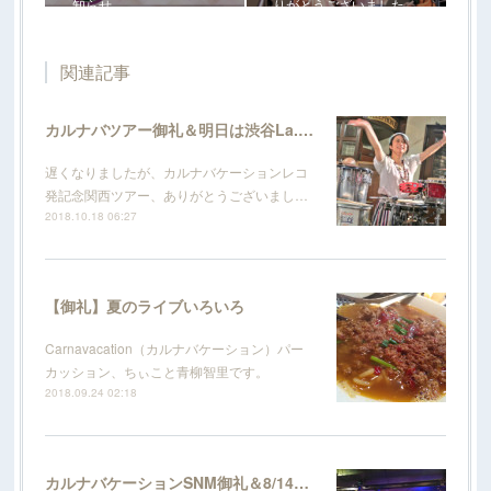
知らせ
りがとうございました
関連記事
カルナバツアー御礼＆明日は渋谷La.mama
遅くなりましたが、カルナバケーションレコ
発記念関西ツアー、ありがとうございまし…
2018.10.18 06:27
【御礼】夏のライブいろいろ
Carnavacation（カルナバケーション）パー
カッション、ちぃこと青柳智里です。
2018.09.24 02:18
カルナバケーションSNM御礼＆8/14＠長者町FRIDAYのお知らせ