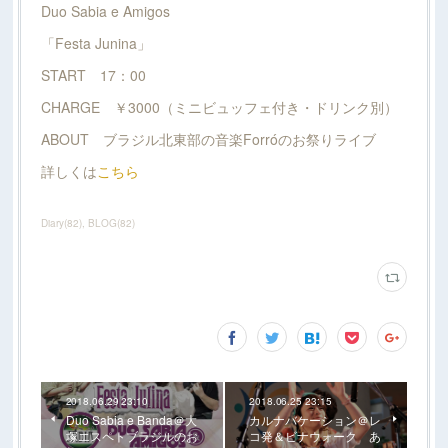
Duo Sabia e Amigos
「Festa Junina」
START 17：00
CHARGE ￥3000（ミニビュッフェ付き・ドリンク別）
ABOUT ブラジル北東部の音楽Forróのお祭りライブ
詳しくは
こちら
Diary
(
82
)
BLOG
(
82
)
2018.06.29 23:10
2018.06.25 23:15
Duo Sabia e Banda＠大
カルナバケーション＠レ
塚エスペトブラジルのお
コ発＆ビナウォーク あ